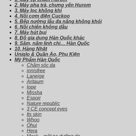
2. Máy pha trà, chưng yến Hurom
3. Máy lọc không khí
4. Nồi cơm điện Cuckoo
5. Bếp nướng lẩu đa năng không khói
6. Nồi chiên không dầu
7. Máy hút bụi
8. Đồ gia dụng Hàn Quốc khác
9. Sâm, nấm linh chi… Hàn Quốc
10. Hàng Nhật
Uniqlo & Quần Áo, Phụ Kiện
Mỹ Phẩm Hàn Quốc
Chăm sóc da
innisfree
Laneige
Aritaum
Iope
Missha
Espoir
Nature republic
3 CE concept eyes
Its skin
Whoo
Ohui
Hera