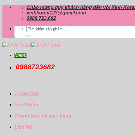
Skip
Chào mừng quý khách hàng đến với Xinh Kore
to
xinhkorea123@gmail.com
content
0988.723.682
Tìm
kiếm:
Menu
0988723682
Trang Chủ
Sản Phẩm
Thanh toán và giao hàng
Liên Hệ