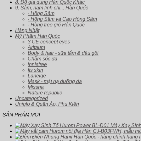
8. Đồ gia dụng Hàn Quốc Khác
9. Sâm, nấm linh chi... Hàn Quốc
- Hồng Sâm
- Hồng Sâm và Cao Hồng Sâm
- Hồng treo gió Hàn Quốc
Hàng Nhật
Mỹ Phẩm Hàn Quốc
3 CE concept eyes
Aritaum
Body & hair - sữa tắm & dầu gội
Chăm sóc da
innisfree
Its skin
Laneige
Mask - mặt nạ dưỡng da
Missha
Nature republic
Uncategorized
Uniqlo & Quần Áo, Phụ Kiện
SẢN PHẨM MỚI
Máy Xay Sin