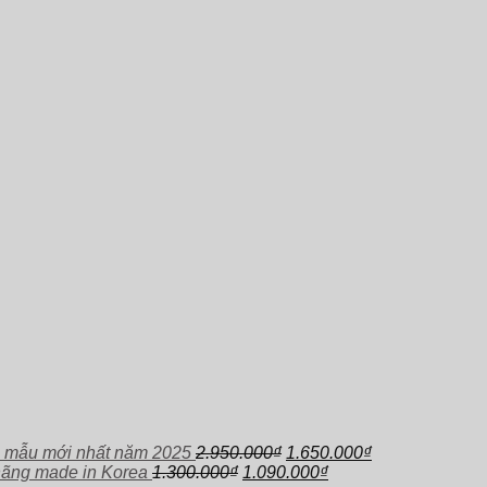
Giá
Giá
 mẫu mới nhất năm 2025
2.950.000
₫
1.650.000
₫
Giá
gốc
Giá
hiện
hãng made in Korea
1.300.000
₫
1.090.000
₫