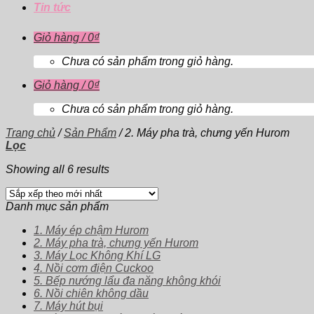
Tin tức
Giỏ hàng /
0
₫
Chưa có sản phẩm trong giỏ hàng.
Giỏ hàng /
0
₫
Chưa có sản phẩm trong giỏ hàng.
Trang chủ
/
Sản Phẩm
/
2. Máy pha trà, chưng yến Hurom
Lọc
Showing all 6 results
Danh mục sản phẩm
1. Máy ép chậm Hurom
2. Máy pha trà, chưng yến Hurom
3. Máy Lọc Không Khí LG
4. Nồi cơm điện Cuckoo
5. Bếp nướng lẩu đa năng không khói
6. Nồi chiên không dầu
7. Máy hút bụi