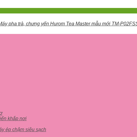
Máy pha trà, chưng yến Hurom Tea Master mẫu mới TM-P02FS
cơ
iến khắp nơi
áy ép chậm siêu sạch