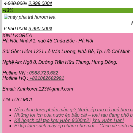
Giá
Giá
4.000.000
₫
2.999.000
₫
gốc
hiện
-43%
là:
tại
4.000.000₫.
là:
2.999.000₫.
Giá
Giá
6.950.000
₫
3.990.000
₫
gốc
hiện
XINH KOREA
là:
tại
Hà Nội: Nhà A1, ngõ 45 Chùa Bộc - Hà Nội
6.950.000₫.
là:
3.990.000₫.
Sài Gòn: Hẻm 1221 Lê Văn Lương, Nhà Bè, Tp. Hồ Chí Minh
Nghệ An: Ngõ 8, Đường Trần Hữu Thung, Hưng Đông.
Hotline VN :
0988.723.682
Hotline HQ :
+821062602991
Email: Xinhkorea123@gmail.com
TIN TỨC MỚI
Nên chọn thực phẩm màu gì? Nước ép rau củ quả hữu 
Những lợi ích của nước ép bắp cải – loại rau đang phổ b
Kê hoạch cải tạo khu vườn 9000m2 | khu vườn Hani
Bí kíp làm sạch máy ép chậm như mới – Cách vệ sinh m