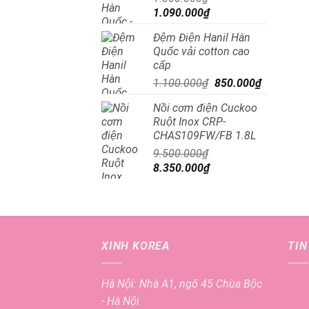
Giá
Giá
1.090.000
₫
gốc
hiện
Đệm Điện Hanil Hàn
là:
tại
Quốc vải cotton cao
1.300.000₫.
là:
cấp
1.090.000₫.
Giá
Giá
1.100.000
₫
850.000
₫
gốc
hiện
Nồi cơm điện Cuckoo
là:
tại
Ruột Inox CRP-
1.100.000₫.
là:
CHAS109FW/FB 1.8L
850.000₫
9.500.000
₫
Giá
Giá
8.350.000
₫
gốc
hiện
là:
tại
9.500.000₫.
là:
8.350.000₫.
XINH KOREA
TIN
Hà Nội: Nhà A1, ngõ 45 Chùa Bộc
- Hà Nội