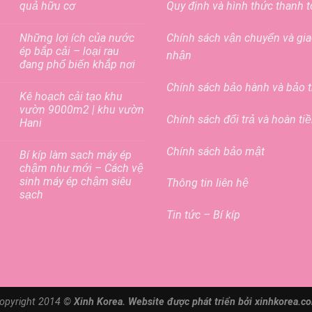
quả hữu cơ
Quy định và hình thức thanh 
Những lợi ích của nước
Chính sách vận chuyển và gi
ép bắp cải – loại rau
nhận
đang phổ biến khắp nơi
Chính sách bảo hành và bảo t
Kê hoạch cải tạo khu
vườn 9000m2 | khu vườn
Chính sách đổi trả và hoàn ti
Hani
Chính sách bảo mật
Bí kíp làm sạch máy ép
chậm như mới – Cách vệ
sinh máy ép chậm siêu
Thông tin liên hệ
sạch
Tin tức – Bí kíp
opyright 2014 ©
Xinh Korea. Website được phát triển bởi xinhkorea.c