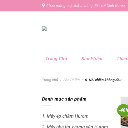
Skip
Chào mừng quý khách hàng đến với Xinh Korea
to
content
Trang Chủ
Sản Phẩm
Thanh
Trang chủ
/
Sản Phẩm
/
6. Nồi chiên không dầu
Danh mục sản phẩm
-40
1. Máy ép chậm Hurom
2. Máy pha trà, chưng yến Hurom