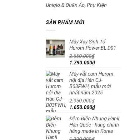
Uniqlo & Quần Áo, Phụ Kiện
SẢN PHẨM MỚI
Máy Xay Sinh Tố
Hurom Power BL-D01
2.650.000
₫
Giá
Giá
1.790.000
₫
gốc
hiện
Máy vắt cam Hurom
là:
tại
nội địa Hàn CJ-
2.650.000₫.
là:
B03FWH, mẫu mới
1.790.000₫.
nhất năm 2025
2.950.000
₫
Giá
Giá
1.650.000
₫
gốc
hiện
Đệm Điện Nhung Hanil
là:
tại
Hàn Quốc - hàng chính
2.950.000₫.
là:
hãng made in Korea
1.650.000₫.
1.300.000
₫