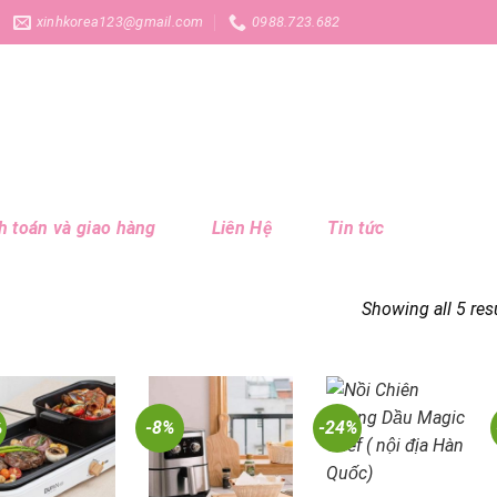
xinhkorea123@gmail.com
0988.723.682
 toán và giao hàng
Liên Hệ
Tin tức
Showing all 5 res
%
-8%
-24%