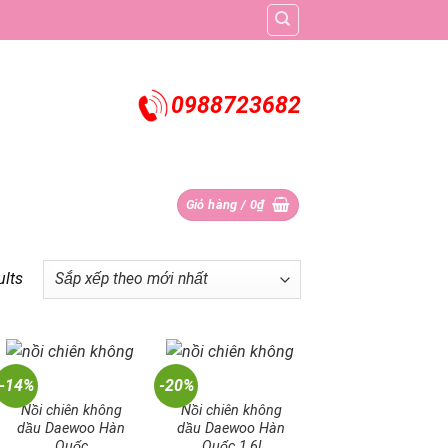
0988723682
Giỏ hàng /
0
₫
ults
-14%
-20%
Nồi chiên không
Nồi chiên không
dầu Daewoo Hàn
dầu Daewoo Hàn
Quốc
Quốc 1,6l