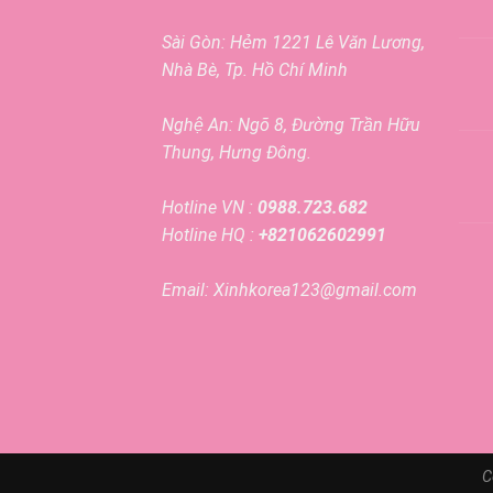
Sài Gòn: Hẻm 1221 Lê Văn Lương,
Nhà Bè, Tp. Hồ Chí Minh
Nghệ An: Ngõ 8, Đường Trần Hữu
Thung, Hưng Đông.
Hotline VN :
0988.723.682
Hotline HQ :
+821062602991
Email: Xinhkorea123@gmail.com
C