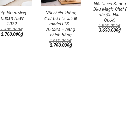
Nồi Chiên Không
Dầu Magic Chef (
ếp lẩu nướng
Nồi chiên không
nội địa Hàn
Dupan NEW
dầu LOTTE 5,5 lít
Quốc)
2022
model LTS –
4.800.000
₫
AF5SM – hàng
4.500.000
₫
Giá
Giá
3.650.000
₫
Giá
Giá
2.700.000
₫
gốc
hiện
chính hãng
gốc
hiện
là:
tại
2.950.000
₫
là:
tại
4.800.000₫.
là:
Giá
Giá
2.700.000
₫
4.500.000₫.
là:
3.650.0
gốc
hiện
2.700.000₫.
là:
tại
2.950.000₫.
là:
2.700.000₫.