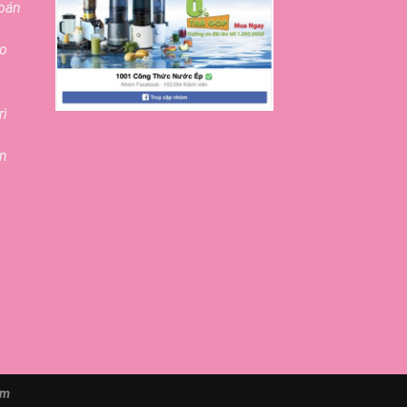
toán
ao
rì
ền
om