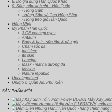
8. Đồ gia dụng Hàn Quốc Khác
9. Sâm, nấm linh chi... Hàn Quốc
- Hồng Sâm
- Hồng Sâm và Cao Hồng Sâm
- Hồng treo gió Hàn Quốc
Hàng Nhật
Mỹ Phẩm Hàn Quốc
3 CE concept eyes
Aritaum
Body & hair - sữa tắm & dầu gội
Chăm sóc da
innisfree
Its skin
Laneige
Mask - mặt nạ dưỡng da
Missha
Nature republic
Uncategorized
Uniqlo & Quần Áo, Phụ Kiện
SẢN PHẨM MỚI
Máy Xay Sin