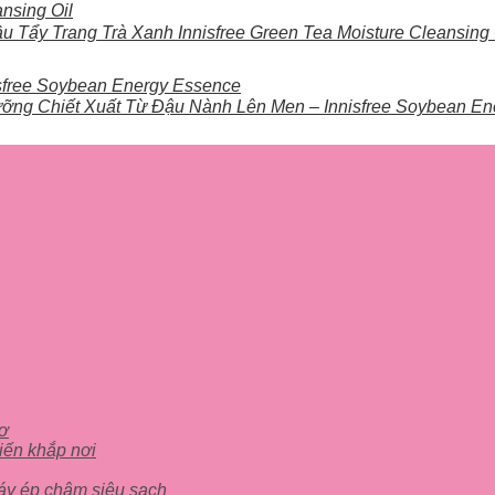
u Tẩy Trang Trà Xanh Innisfree Green Tea Moisture Cleansing 
ỡng Chiết Xuất Từ Đậu Nành Lên Men – Innisfree Soybean E
cơ
iến khắp nơi
áy ép chậm siêu sạch