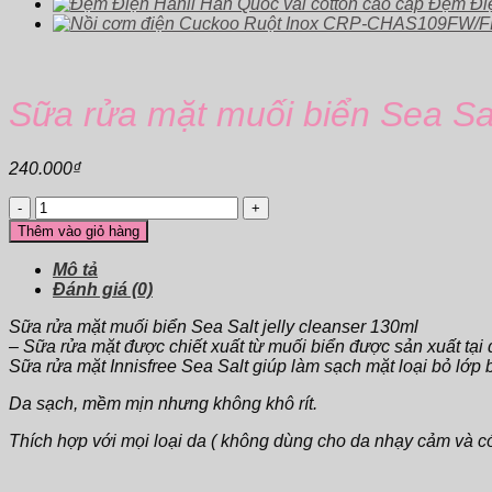
Đệm Điệ
Sữa rửa mặt muối biển Sea Sal
240.000
₫
Sữa
rửa
Thêm vào giỏ hàng
mặt
muối
Mô tả
biển
Đánh giá (0)
Sea
Salt
Sữa rửa mặt muối biển Sea Salt jelly cleanser 130ml
jelly
– Sữa rửa mặt được chiết xuất từ muối biển được sản xuất tại
cleanser
Sữa rửa mặt Innisfree Sea Salt giúp làm sạch mặt loại bỏ lớp
20%
số
Da sạch, mềm mịn nhưng không khô rít.
lượng
Thích hợp với mọi loại da ( không dùng cho da nhạy cảm và c