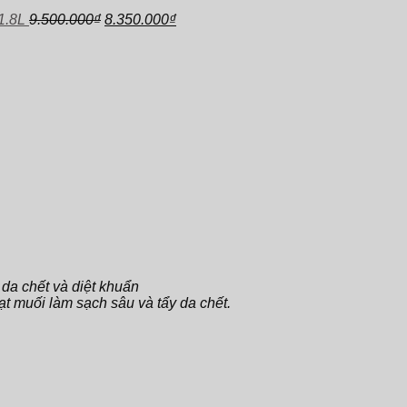
gốc
là:
hiện
tại
Giá
Giá
là:
2.950.000₫.
tại
là:
1.8L
9.500.000
₫
8.350.000
₫
gốc
hiện
1.300.000₫.
là:
1.650.000₫.
là:
tại
1.090.000₫.
000₫.
9.500.000₫.
là:
8.350.000₫.
 da chết và diệt khuẩn
t muối làm sạch sâu và tẩy da chết.