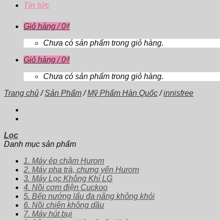
Tin tức
Giỏ hàng /
0
₫
Chưa có sản phẩm trong giỏ hàng.
Giỏ hàng /
0
₫
Chưa có sản phẩm trong giỏ hàng.
Trang chủ
/
Sản Phẩm
/
Mỹ Phẩm Hàn Quốc
/
innisfree
Lọc
Danh mục sản phẩm
1. Máy ép chậm Hurom
2. Máy pha trà, chưng yến Hurom
3. Máy Lọc Không Khí LG
4. Nồi cơm điện Cuckoo
5. Bếp nướng lẩu đa năng không khói
6. Nồi chiên không dầu
7. Máy hút bụi