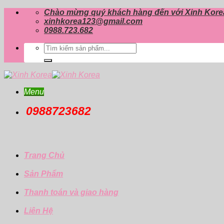
Skip
Chào mừng quý khách hàng đến với Xinh Kore
to
xinhkorea123@gmail.com
content
0988.723.682
Tìm
kiếm:
Menu
0988723682
Trang Chủ
Sản Phẩm
Thanh toán và giao hàng
Liên Hệ