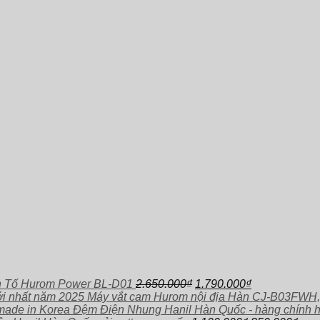
Giá
Giá
h Tố Hurom Power BL-D01
2.650.000
₫
1.790.000
₫
gốc
hiện
Máy vắt cam Hurom nội địa Hàn CJ-B03FWH,
là:
tại
Đệm Điện Nhung Hanil Hàn Quốc - hàng chính 