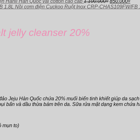
2.650.000₫.
Giá
là:
Giá
n Hanil Hàn Quốc vải cotton cao cấp
1.100.000
₫
850.000
₫
gốc
1.790.000₫.
hiện
Nồi cơm điện Cuckoo Ruột Inox CRP-CHAS109FW/FB 
là:
tại
1.100.000₫.
là:
850.
t jelly cleanser 20%
 đảo Jeju Hàn Quốc chứa 20% muối biển tinh khiết giúp da sạch
 bụi bẩn và dầu thừa bám trên da. Sữa rửa mặt dạng kem chứa hạ
ó mụn to)