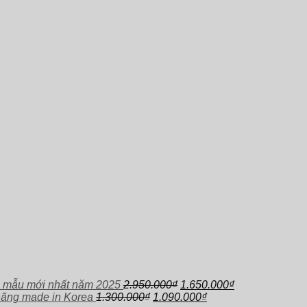
Giá
Giá
 mẫu mới nhất năm 2025
2.950.000
₫
1.650.000
₫
Giá
gốc
Giá
hiện
hãng made in Korea
1.300.000
₫
1.090.000
₫