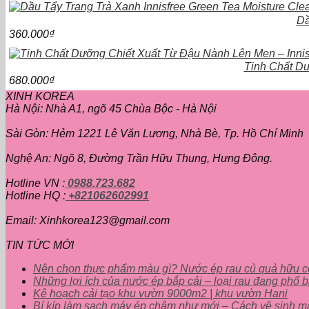
Dầ
360.000
₫
Tinh Chất Dư
680.000
₫
XINH KOREA
Hà Nội: Nhà A1, ngõ 45 Chùa Bộc - Hà Nội
Sài Gòn: Hẻm 1221 Lê Văn Lương, Nhà Bè, Tp. Hồ Chí Minh
Nghệ An: Ngõ 8, Đường Trần Hữu Thung, Hưng Đông.
Hotline VN :
0988.723.682
Hotline HQ :
+821062602991
Email: Xinhkorea123@gmail.com
TIN TỨC MỚI
Nên chọn thực phẩm màu gì? Nước ép rau củ quả hữu 
Những lợi ích của nước ép bắp cải – loại rau đang phổ b
Kê hoạch cải tạo khu vườn 9000m2 | khu vườn Hani
Bí kíp làm sạch máy ép chậm như mới – Cách vệ sinh m