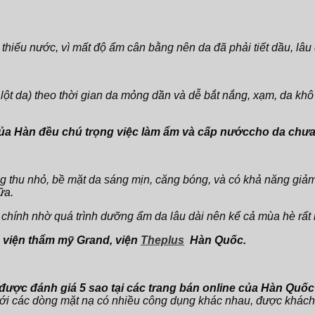
a thiếu nước, vì mất độ ẩm cân bằng nên da đã phải tiết dầu, lâ
lột da) theo thời gian da mỏng dần và dễ bắt nắng, xạm, da kh
của Hàn đều chú trọng việc làm ẩm và cấp nướccho da chưa
ng thu nhỏ, bề mặt da sáng mịn, căng bóng, và có khả năng giả
ữa.
n chính nhờ quá trình dưỡng ẩm da lâu dài nên kể cả mùa hè rất
h viện thẩm mỹ Grand, viện
Theplus
Hàn Quốc.
 được đánh giá 5 sao tại các trang bán online của Hàn Quốc
ới các dòng mặt nạ có nhiều công dụng khác nhau, được khách