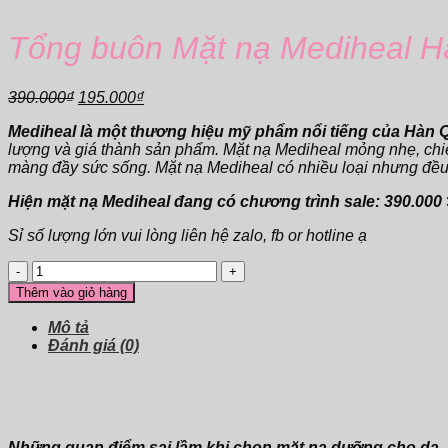
Tổng buôn Mặt nạ Mediheal Hà
Giá
Giá
390.000
₫
195.000
₫
gốc
hiện
Mediheal là một thương hiệu mỹ phẩm nổi tiếng của Hàn 
là:
tại
lượng và giá thành sản phẩm. Mặt nạ Mediheal mỏng nhẹ, chiết
390.000₫.
là:
màng đầy sức sống. Mặt nạ Mediheal có nhiều loại nhưng đều rấ
195.000₫.
Hiện mặt nạ Mediheal đang có chương trình sale: 390.000
Sỉ số lượng lớn vui lòng liên hệ zalo, fb or hotline ạ
Tổng
buôn
Thêm vào giỏ hàng
Mặt
nạ
Mô tả
Mediheal
Đánh giá (0)
Hàn
Quốc
Placenta
Revital
Essential
Những quan điểm sai lầm khi chọn mặt nạ dưỡng cho da.