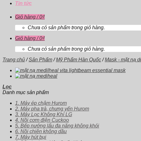
Tin tức
Giỏ hàng /
0
₫
Chưa có sản phẩm trong giỏ hàng.
Giỏ hàng /
0
₫
Chưa có sản phẩm trong giỏ hàng.
Trang chủ
/
Sản Phẩm
/
Mỹ Phẩm Hàn Quốc
/
Mask - mặt nạ 
Lọc
Danh mục sản phẩm
1. Máy ép chậm Hurom
2. Máy pha trà, chưng yến Hurom
3. Máy Lọc Không Khí LG
4. Nồi cơm điện Cuckoo
5. Bếp nướng lẩu đa năng không khói
6. Nồi chiên không dầu
7. Máy hút bụi