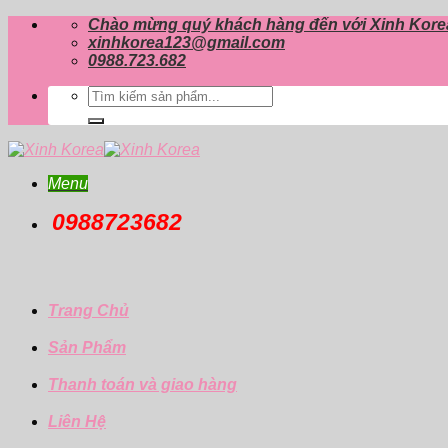
Skip
Chào mừng quý khách hàng đến với Xinh Kore
to
xinhkorea123@gmail.com
content
0988.723.682
Tìm
kiếm:
Menu
0988723682
Trang Chủ
Sản Phẩm
Thanh toán và giao hàng
Liên Hệ