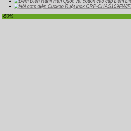
Đệm Điệ
-50%