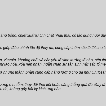
ăng bóng, chiết xuất từ tinh chất nhau thai, có tác dụng nuôi
ệc giúp điều chỉnh tốc độ thay da, cung cấp thêm sắc tố tốt ch
 vitamin, khoáng chất và các yếu tố sinh trưởng tế bào, nên tin
ại sự lão hóa, xóa nếp nhăn, ngăn chặn sự sản sinh hắc sắc tố 
ứa những thành phần cung cấp năng lượng cho da như Chitosan
ờng ô nhiễm, thay đổi thời tiết hoặc căng thẳng quá độ. Đây là 
ịu da, không gây bất kỳ kích ứng nào.