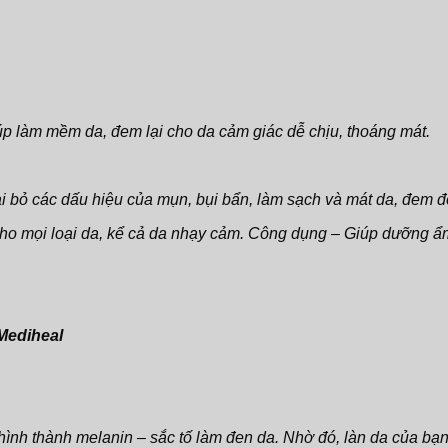
giúp làm mềm da, đem lại cho da cảm giác dễ chịu, thoáng mát.
oại bỏ các dấu hiệu của mụn, bụi bẩn, làm sạch và mát da, đem đ
ho mọi loại da, kể cả da nhạy cảm. Công dụng – Giúp dưỡng ẩm
Mediheal
sự hình thành melanin – sắc tố làm đen da. Nhờ đó, làn da của 