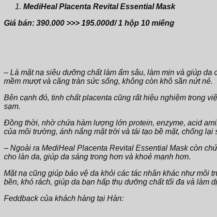
MediHeal Placenta Revital Essential Mask
Giá bán: 390.000 >>> 195.000đ/ 1 hộp 10 miếng
– Là mặt nạ siêu dưỡng chất làm ẩm sâu, làm mịn và giúp da c
mềm mượt và căng tràn sức sống, không còn khô sần nứt nẻ.
Bên cạnh đó, tinh chất placenta cũng rất hiệu nghiệm trong vi
sạm.
Đồng thời, nhờ chứa hàm lượng lớn protein, enzyme, acid amin,
của môi trường, ánh nắng mặt trời và tái tạo bề mặt, chống l
– Ngoài ra MediHeal Placenta Revital Essential Mask còn ch
cho làn da, giúp da sáng trong hơn và khoẻ mạnh hơn.
Mặt nạ cũng giúp bảo vệ da khỏi các tác nhân khác như môi trư
bền, khó rách, giúp da bạn hấp thụ dưỡng chất tối đa và làm d
Feddback của khách hàng tại Hàn: