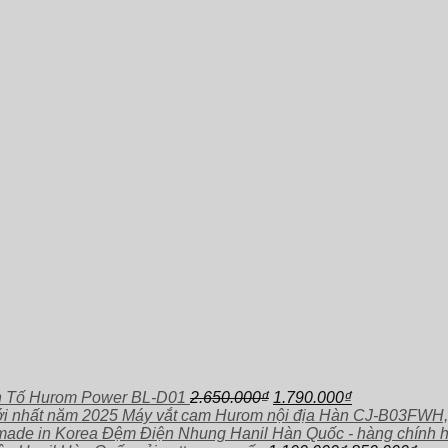
Giá
Giá
h Tố Hurom Power BL-D01
2.650.000
₫
1.790.000
₫
gốc
hiện
Máy vắt cam Hurom nội địa Hàn CJ-B03FWH,
là:
tại
Đệm Điện Nhung Hanil Hàn Quốc - hàng chính 