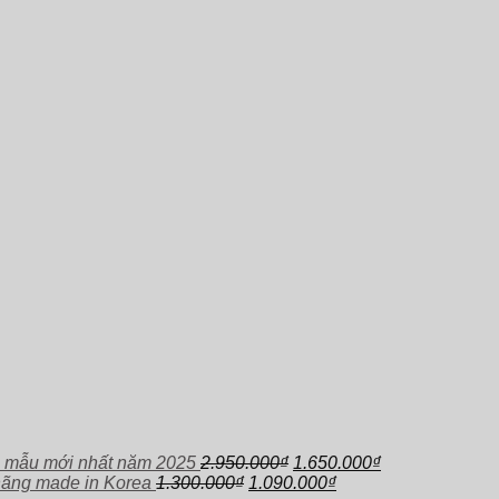
Giá
Giá
 mẫu mới nhất năm 2025
2.950.000
₫
1.650.000
₫
Giá
gốc
Giá
hiện
hãng made in Korea
1.300.000
₫
1.090.000
₫