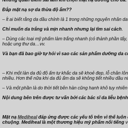
Mask
số
Đắp mặt nạ sợ da thừa độ ẩm??
lượng
– Ít ai biết rằng da dầu chính là 1 trong những nguyên nhân d
Chỉ muốn da trắng và mịn nhanh nhưng lại tìm sai cách
.
– Dùng các loại mỹ phẩm làm trắng nhanh (có thành phần tẩy, 
hoặc ung thư da…vv.
Và bạn đã bao giờ tự hỏi vì sao các sản phẩm dưỡng da 
– Khi một làn da đủ độ ẩm tự khắc da sẽ khoẻ đẹp, lỗ chân lô
nhiều. Hơn thế nữa khi da đủ ẩm da sẽ không tiết nhiều dầu n
– Và một phần là do thời tiết bên hàn cũng hanh khô tuy nhiê
Nội dung bên trên được tư vấn bởi các bác sĩ da liễu bện
Mặt nạ
Mediheal
đáp ứng được các yếu tố trên vì thế luôn
chuộng
.
Mediheal là một thương hiệu mỹ phẩm nổi tiếng
v