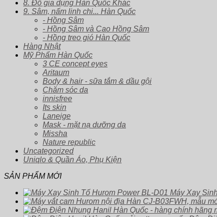
8. Đồ gia dụng Hàn Quốc Khác
9. Sâm, nấm linh chi... Hàn Quốc
- Hồng Sâm
- Hồng Sâm và Cao Hồng Sâm
- Hồng treo gió Hàn Quốc
Hàng Nhật
Mỹ Phẩm Hàn Quốc
3 CE concept eyes
Aritaum
Body & hair - sữa tắm & dầu gội
Chăm sóc da
innisfree
Its skin
Laneige
Mask - mặt nạ dưỡng da
Missha
Nature republic
Uncategorized
Uniqlo & Quần Áo, Phụ Kiện
SẢN PHẨM MỚI
Máy Xay Sin