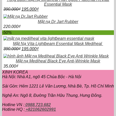
Essential Mask
Giá
Giá
390.000
₫
195.000
₫
gốc
hiện
là:
tại
Mặt nạ Dr Jart Rubber
390.000₫.
là:
220.000
₫
195.000₫.
-50%
Mặt Nạ Vita Lightbeam Essential Mask Mediheal
Giá
Giá
390.000
₫
195.000
₫
gốc
hiện
là:
tại
Mặt nạ Mediheal Black Eye Anti-Wrinkle Mask
390.000₫.
là:
35.000
₫
195.000₫.
XINH KOREA
Hà Nội: Nhà A1, ngõ 45 Chùa Bộc - Hà Nội
Sài Gòn: Hẻm 1221 Lê Văn Lương, Nhà Bè, Tp. Hồ Chí Minh
Nghệ An: Ngõ 8, Đường Trần Hữu Thung, Hưng Đông.
Hotline VN :
0988.723.682
Hotline HQ :
+821062602991