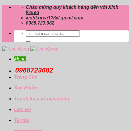
Skip
Chào mừng quý khách hàng đến với Xinh
to
Korea
content
xinhkorea123@gmail.com
0988.723.682
Tìm
kiếm:
Menu
0988723682
Trang Chủ
Sản Phẩm
Thanh toán và giao hàng
Liên Hệ
Tin tức