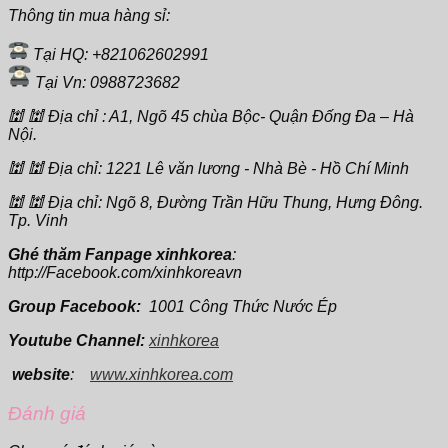
Thông tin mua hàng sỉ:
Tại HQ: +821062602991
Tại Vn: 0988723682
🕍 🕍 Địa chỉ : A1, Ngõ 45 chùa Bộc- Quận Đống Đa – Hà
Nội.
🕍 🕍 Địa chỉ: 1221 Lê văn lương - Nhà Bè - Hồ Chí Minh
🕍 🕍 Địa chỉ: Ngõ 8, Đường Trần Hữu Thung, Hưng Đông.
Tp. Vinh
Ghé thăm Fanpage xinhkorea
:
http://Facebook.com/xinhkoreavn
Group Facebook:
1001 Công Thức Nước Ép
Youtube Channel:
xinhkorea
website
:
www.xinhkorea.com
Đánh giá