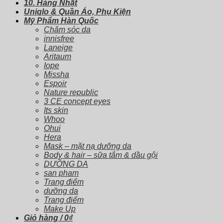
10. Hàng Nhật
Uniqlo & Quần Áo, Phụ Kiện
Mỹ Phẩm Hàn Quốc
Chăm sóc da
innisfree
Laneige
Aritaum
Iope
Missha
Espoir
Nature republic
3 CE concept eyes
Its skin
Whoo
Ohui
Hera
Mask – mặt nạ dưỡng da
Body & hair – sữa tắm & dầu gội
DƯỠNG DA
san pham
Trang điểm
dưỡng da
Trang điểm
Make Up
Giỏ hàng /
0
₫