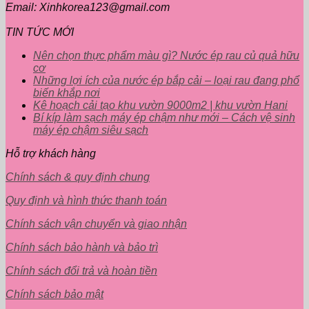
Email: Xinhkorea123@gmail.com
TIN TỨC MỚI
Nên chọn thực phẩm màu gì? Nước ép rau củ quả hữu
cơ
Những lợi ích của nước ép bắp cải – loại rau đang phổ
biến khắp nơi
Kê hoạch cải tạo khu vườn 9000m2 | khu vườn Hani
Bí kíp làm sạch máy ép chậm như mới – Cách vệ sinh
máy ép chậm siêu sạch
Hỗ trợ khách hàng
Chính sách & quy định chung
Quy định và hình thức thanh toán
Chính sách vận chuyển và giao nhận
Chính sách bảo hành và bảo trì
Chính sách đổi trả và hoàn tiền
Chính sách bảo mật