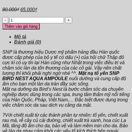
Giá
Giá
80.000
₫
65.000
₫
gốc
hiện
Mặt
là:
tại
nạ
80.000₫.
là:
Thêm vào giỏ hàng
yến
65.000₫.
-
Mô tả
SNP
Đánh giá (0)
số
lượng
SNP là thương hiệu Dược mỹ phẩm hàng đầu Hàn quốc
được cấp phép của bộ y tế có dấu (+) của hội chữ Thập đỏ
cực kì có uy tín tại Hàn cũng như Nhật trong việc điều trị và
chăm sóc làn da tổn thương của các cô gái. Vậy nên chất
lượng thì khỏi phải nghi ngờ nhé ^^.
Mặt nạ tổ yến SNP
BIRD NEST AQUA AMPOULE
nuôi dưỡng và cung cấp độ
ẩm cho bạn một làn da tràn đầy sức sống.
Mặt nạ dưỡng da Bird’s Nest là bước chăm sóc da chuyên
nghiệp được dùng trong các spa, trung tâm thẩm mỹ nổi tiếng
của Hàn Quốc, Pháp, Việt Nam,… Đặc biệt được dụng trong
việc chăm sóc da sau dịch vụ căng da mặt.
?Với chiết xuất từ các thành phần tự nhiên: tổ yến, chiết xuất
rau má, rễ cây củ cải đường, chiết xuất trà xanh, hoa cúc La
Mã, tăng độ ẩm cho da, bảo vệ và làm mềm mịn cho da. Bảo
vệ làn da nhạy cảm khỏi các yếu tố kích thích bên ngoài.