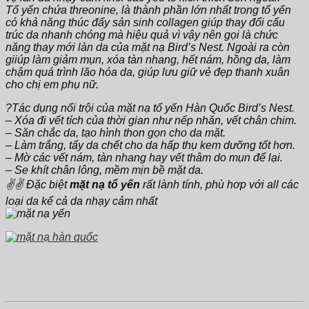
Tổ yến chứa threonine, là thành phần lớn nhất trong tổ yến
có khả năng thúc đẩy sản sinh collagen giúp thay đổi cấu
trúc da nhanh chóng mà hiệu quả vì vậy nên gọi là chức
năng thay mới làn da của mặt nạ Bird’s Nest. Ngoài ra còn
giiúp làm giảm mụn, xóa tàn nhang, hết nám, hồng da, làm
chậm quá trình lão hóa da, giúp lưu giữ vẻ đẹp thanh xuân
cho chị em phụ nữ.
?Tác dụng nổi trội của mặt nạ tổ yến Hàn Quốc Bird’s Nest.
– Xóa đi vết tích của thời gian như nếp nhăn, vết chân chim.
– Săn chắc da, tạo hình thon gọn cho da mặt.
– Làm trắng, tẩy da chết cho da hấp thụ kem dưỡng tốt hơn.
– Mờ các vết nám, tàn nhang hay vết thâm do mụn để lại.
– Se khít chân lông, mềm mịn bề mặt da.
✌️✌️ Đặc biệt
mặt nạ tổ yến
rất lành tính, phù hơp với all các
loại da kể cả da nhạy cảm nhất