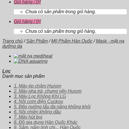
Giỏ hàng /
0
₫
Chưa có sản phẩm trong giỏ hàng.
Giỏ hàng /
0
₫
Chưa có sản phẩm trong giỏ hàng.
Trang chủ
/
Sản Phẩm
/
Mỹ Phẩm Hàn Quốc
/
Mask - mặt nạ
dưỡng da
Lọc
Danh mục sản phẩm
1. Máy ép chậm Hurom
2. Máy pha trà, chưng yến Hurom
3. Máy Lọc Không Khí LG
4. Nồi cơm điện Cuckoo
5. Bếp nướng lẩu đa năng không khói
6. Nồi chiên không dầu
7. Máy hút bụi
8. Đồ gia dụng Hàn Quốc Khác
9. Sâm, nấm linh chi... Hàn Quốc