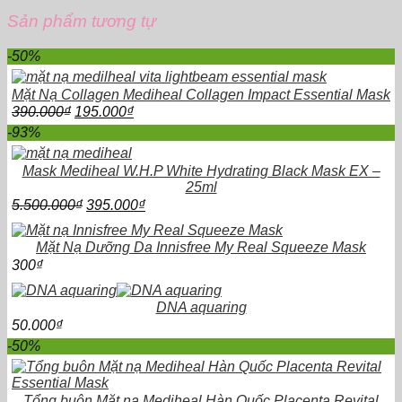
Sản phẩm tương tự
-50%
Mặt Nạ Collagen Mediheal Collagen Impact Essential Mask
Giá
Giá
390.000
₫
195.000
₫
gốc
hiện
-93%
là:
tại
390.000₫.
là:
Mask Mediheal W.H.P White Hydrating Black Mask EX –
195.000₫.
25ml
Giá
Giá
5.500.000
₫
395.000
₫
gốc
hiện
là:
tại
Mặt Nạ Dưỡng Da Innisfree My Real Squeeze Mask
5.500.000₫.
là:
300
₫
395.000₫.
DNA aquaring
50.000
₫
-50%
Tổng buôn Mặt nạ Mediheal Hàn Quốc Placenta Revital