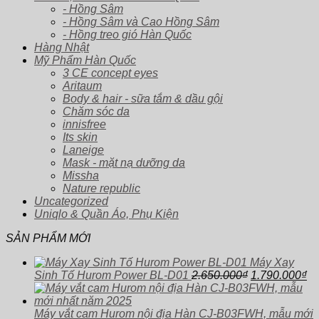
- Hồng Sâm
- Hồng Sâm và Cao Hồng Sâm
- Hồng treo gió Hàn Quốc
Hàng Nhật
Mỹ Phẩm Hàn Quốc
3 CE concept eyes
Aritaum
Body & hair - sữa tắm & dầu gội
Chăm sóc da
innisfree
Its skin
Laneige
Mask - mặt nạ dưỡng da
Missha
Nature republic
Uncategorized
Uniqlo & Quần Áo, Phụ Kiện
SẢN PHẨM MỚI
Máy Xay
Giá
Gi
Sinh Tố Hurom Power BL-D01
2.650.000
₫
1.790.000
₫
gốc
hi
là:
tại
2.650.000₫.
là:
Máy vắt cam Hurom nội địa Hàn CJ-B03FWH, mẫu mới