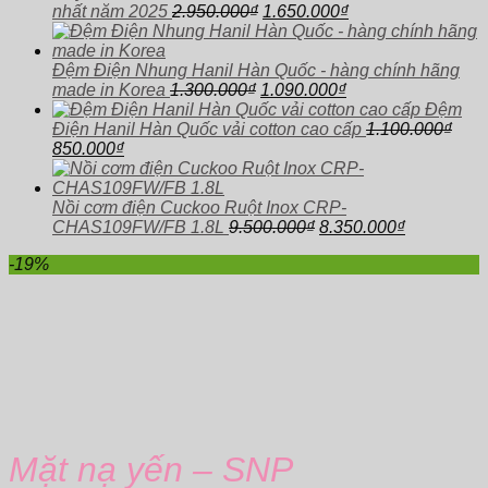
Giá
Giá
1.
nhất năm 2025
2.950.000
₫
1.650.000
₫
gốc
hiện
là:
tại
2.950.000₫.
là:
Đệm Điện Nhung Hanil Hàn Quốc - hàng chính hãng
Giá
Giá
1.650.000₫.
made in Korea
1.300.000
₫
1.090.000
₫
gốc
hiện
Đệm
là:
tại
Điện Hanil Hàn Quốc vải cotton cao cấp
1.100.000
₫
Giá
Giá
1.300.000₫.
là:
850.000
₫
gốc
hiện
1.090.000₫.
là:
tại
1.100.000₫.
là:
Nồi cơm điện Cuckoo Ruột Inox CRP-
850.000₫.
Giá
Giá
CHAS109FW/FB 1.8L
9.500.000
₫
8.350.000
₫
gốc
hiện
-19%
là:
tại
9.500.000₫.
là:
8.350.000₫
Mặt nạ yến – SNP