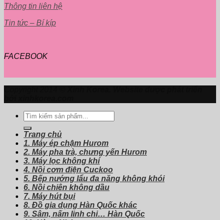
Thông tin liên hệ
Tin tức – Bí kíp
FACEBOOK
Copyright 2014 ©
Xinh Korea. Website được phát triển
bởi xinhkorea.com
Tìm
kiếm:
Trang chủ
1. Máy ép chậm Hurom
2. Máy pha trà, chưng yến Hurom
3. Máy lọc không khí
4. Nồi cơm điện Cuckoo
5. Bếp nướng lẩu đa năng không khói
6. Nồi chiên không dầu
7. Máy hút bụi
8. Đồ gia dụng Hàn Quốc khác
9. Sâm, nấm linh chi… Hàn Quốc